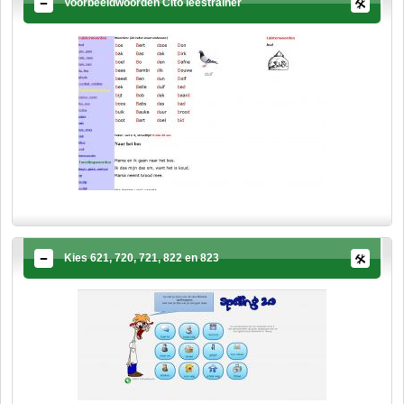
Voorbeeldwoorden Cito leestrainer
Kies 621, 720, 721, 822 en 823