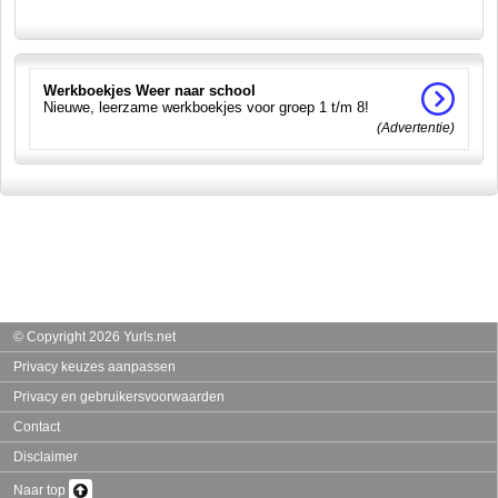
Werkboekjes Weer naar school
Nieuwe, leerzame werkboekjes voor groep 1 t/m 8!
(Advertentie)
© Copyright 2026 Yurls.net
Privacy keuzes aanpassen
Privacy en gebruikersvoorwaarden
Contact
Disclaimer
Naar top