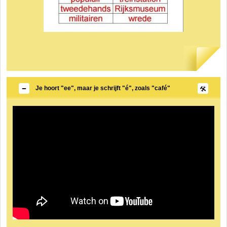
Je hoort "ee", maar je schrijft "é", zoals "café"