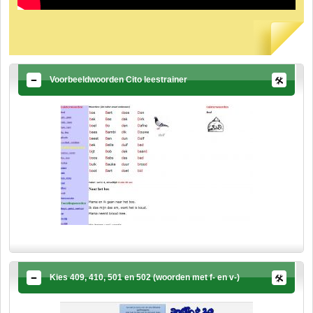
Voorbeeldwoorden Cito leestrainer
Kies 409, 410, 501 en 502 (woorden met f- en v-)