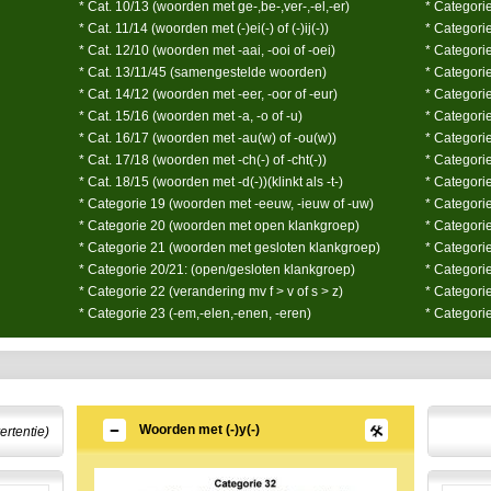
* Cat. 10/13 (woorden met ge-,be-,ver-,-el,-er)
* Categorie
* Cat. 11/14 (woorden met (-)ei(-) of (-)ij(-))
* Categori
* Cat. 12/10 (woorden met -aai, -ooi of -oei)
* Categori
* Cat. 13/11/45 (samengestelde woorden)
* Categorie
* Cat. 14/12 (woorden met -eer, -oor of -eur)
* Categori
* Cat. 15/16 (woorden met -a, -o of -u)
* Categori
* Cat. 16/17 (woorden met -au(w) of -ou(w))
* Categori
* Cat. 17/18 (woorden met -ch(-) of -cht(-))
* Categori
* Cat. 18/15 (woorden met -d(-))(klinkt als -t-)
* Categorie
* Categorie 19 (woorden met -eeuw, -ieuw of -uw)
* Categorie
* Categorie 20 (woorden met open klankgroep)
* Categori
* Categorie 21 (woorden met gesloten klankgroep)
* Categorie
* Categorie 20/21: (open/gesloten klankgroep)
* Categorie
* Categorie 22 (verandering mv f > v of s > z)
* Categori
* Categorie 23 (-em,-elen,-enen, -eren)
* Categori
Woorden met (-)y(-)
ertentie)