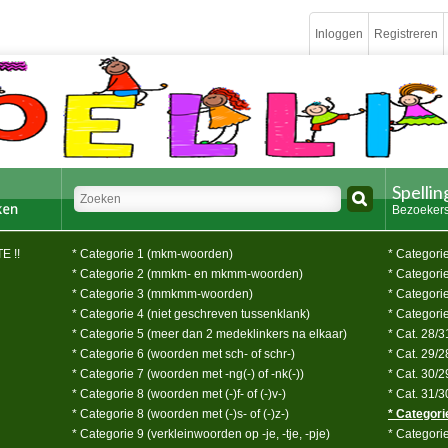
Inloggen
Registreren
Spelli
Bezoekers
E !!
* Categorie 1 (mkm-woorden)
* Categorie 
* Categorie 2 (mmkm- en mkmm-woorden)
* Categorie
* Categorie 3 (mmkmm-woorden)
* Categorie
* Categorie 4 (niet geschreven tussenklank)
* Categorie
* Categorie 5 (meer dan 2 medeklinkers na elkaar)
* Cat. 28/3
* Categorie 6 (woorden met sch- of schr-)
* Cat. 29/
* Categorie 7 (woorden met -ng(-) of -nk(-))
* Cat. 30/2
* Categorie 8 (woorden met (-)f- of (-)v-)
* Cat. 31/3
* Categorie 8 (woorden met (-)s- of (-)z-)
* Categori
* Categorie 9 (verkleinwoorden op -je, -tje, -pje)
* Categori