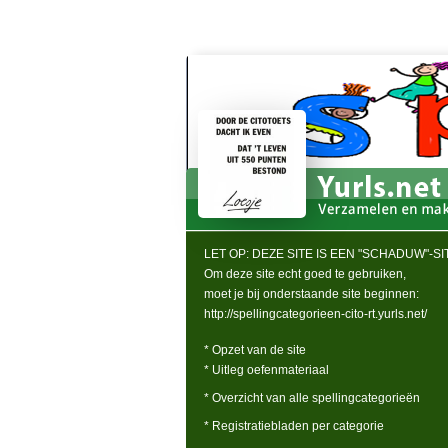
LET OP: DEZE SITE IS EEN "SCHADUW"-SIT
Om deze site echt goed te gebruiken,
moet je bij onderstaande site beginnen:
http://spellingcategorieen-cito-rt.yurls.net/
* Opzet van de site
* Uitleg oefenmateriaal
* Overzicht van alle spellingcategorieën
* Registratiebladen per categorie