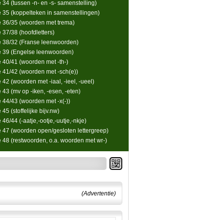
 34 (tussen -n- en -s- samenstelling)
e 35 (koppelteken in samenstellingen)
e 36/35 (woorden met trema)
 37/38 (hoofdletters)
e 38/32 (Franse leenwoorden)
e 39 (Engelse leenwoorden)
e 40/41 (woorden met -th-)
e 41/42 (woorden met -sch(e))
 42 (woorden met -iaal, -ieel, -ueel)
 43 (mv op -iken, -esen, -eten)
e 44/43 (woorden met -x(-))
 45 (stoffelijke bijv.nw)
 46/44 (-aatje,-ootje,-uutje,-nkje)
e 47 (woorden open/gesloten lettergreep)
e 48 (restwoorden, o.a. woorden met wr-)
(Advertentie)