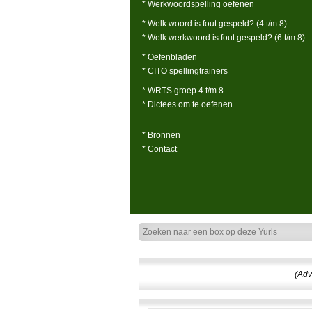
* Werkwoordspelling oefenen
* Welk woord is fout gespeld? (4 t/m 8)
* Welk werkwoord is fout gespeld? (6 t/m 8)
* Oefenbladen
* CITO spellingtrainers
* WRTS groep 4 t/m 8
* Dictees om te oefenen
* Bronnen
* Contact
(Adv