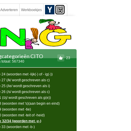
Adverteren
Werkboekjes
ngcategorieën CITO
23
 totaal: 567340
24 (woorden met -lijk(-) of - ig(-))
 27 (/k/ wordt geschreven als c)
 25 (/ie/ wordt geschreven als i)
 26 (/s/ wordt geschreven als c)
1 (/zj/ wordt geschreven als g(e))
28 (woorden met 's)(aan begin en eind)
9 (woorden met -tie)
0 (woorden met -teit of -heid)
e 32/34 (woorden met -y-)
e 33 (woorden met -b-)