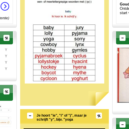
Goud
Ontde
start
tentie)
Y
Y
Y
Y
Je hoort "ie", "i" of "j", maar je
schrijft "y", bijv. "yoga