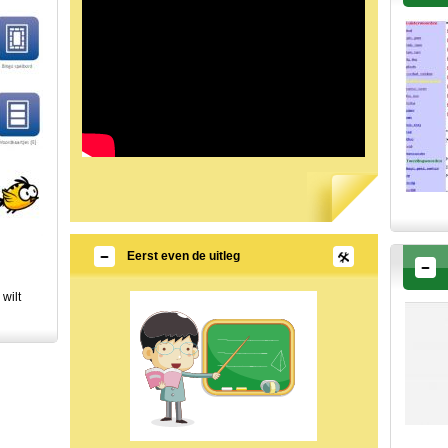
Eerst even de uitleg
 wilt