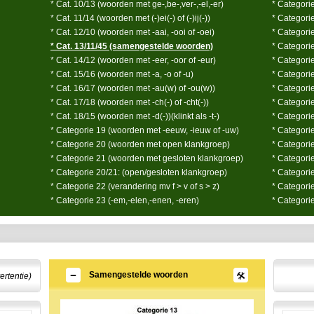
* Cat. 10/13 (woorden met ge-,be-,ver-,-el,-er)
* Categorie
* Cat. 11/14 (woorden met (-)ei(-) of (-)ij(-))
* Categori
* Cat. 12/10 (woorden met -aai, -ooi of -oei)
* Categori
* Cat. 13/11/45 (samengestelde woorden)
* Categorie
* Cat. 14/12 (woorden met -eer, -oor of -eur)
* Categori
* Cat. 15/16 (woorden met -a, -o of -u)
* Categori
* Cat. 16/17 (woorden met -au(w) of -ou(w))
* Categori
* Cat. 17/18 (woorden met -ch(-) of -cht(-))
* Categori
* Cat. 18/15 (woorden met -d(-))(klinkt als -t-)
* Categorie
* Categorie 19 (woorden met -eeuw, -ieuw of -uw)
* Categorie
* Categorie 20 (woorden met open klankgroep)
* Categori
* Categorie 21 (woorden met gesloten klankgroep)
* Categorie
* Categorie 20/21: (open/gesloten klankgroep)
* Categorie
* Categorie 22 (verandering mv f > v of s > z)
* Categori
* Categorie 23 (-em,-elen,-enen, -eren)
* Categori
Samengestelde woorden
ertentie)