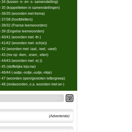
 34 (tussen -n- en -s- samenstelling)
e 35 (koppelteken in samenstellingen)
e 36/35 (woorden met trema)
 37/38 (hoofdletters)
e 38/32 (Franse leenwoorden)
e 39 (Engelse leenwoorden)
e 40/41 (woorden met -th-)
e 41/42 (woorden met -sch(e))
 42 (woorden met -iaal, -ieel, -ueel)
 43 (mv op -iken, -esen, -eten)
e 44/43 (woorden met -x(-))
 45 (stoffelijke bijv.nw)
 46/44 (-aatje,-ootje,-uutje,-nkje)
e 47 (woorden open/gesloten lettergreep)
e 48 (restwoorden, o.a. woorden met wr-)
(Advertentie)