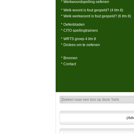
* Werkwoordspelling oefenen
* Welk woord is fout gespeld? (4 t/m 8)
* Welk werkwoord is fout gespeld? (6 t/m 8)
* Oefenbladen
* CITO spellingtrainers
* WRTS groep 4 t/m 8
* Dictees om te oefenen
* Bronnen
* Contact
(Adv