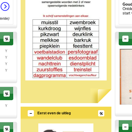
Goud
Ontde
start
tentie)
Y
Y
Y
Y
Y
Eerst even de uitleg