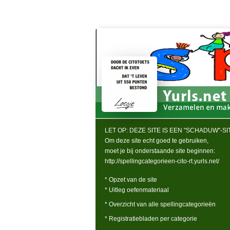
LET OP: DEZE SITE IS EEN "SCHADUW"-SIT
Om deze site echt goed te gebruiken,
moet je bij onderstaande site beginnen:
http://spellingcategorieen-cito-rt.yurls.net/
* Opzet van de site
* Uitleg oefenmateriaal
* Overzicht van alle spellingcategorieën
* Registratiebladen per categorie