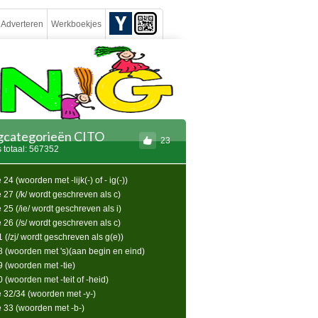
Adverteren
Werkboekjes
ngcategorieën CITO
23
 totaal: 567352
24 (woorden met -lijk(-) of - ig(-))
 27 (/k/ wordt geschreven als c)
 25 (/ie/ wordt geschreven als i)
 26 (/s/ wordt geschreven als c)
1 (/zj/ wordt geschreven als g(e))
28 (woorden met 's)(aan begin en eind)
9 (woorden met -tie)
0 (woorden met -teit of -heid)
e 32/34 (woorden met -y-)
e 33 (woorden met -b-)