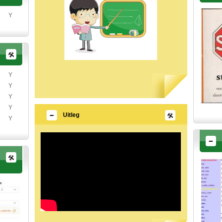
Y
Y
Y
Y
Y
Uitleg
Y