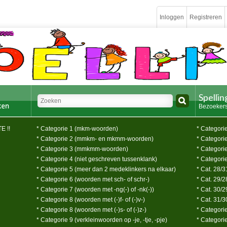
Inloggen
Registreren
Spelli
Bezoekers
E !!
* Categorie 1 (mkm-woorden)
* Categorie 
* Categorie 2 (mmkm- en mkmm-woorden)
* Categorie
* Categorie 3 (mmkmm-woorden)
* Categorie
* Categorie 4 (niet geschreven tussenklank)
* Categorie
* Categorie 5 (meer dan 2 medeklinkers na elkaar)
* Cat. 28/3
* Categorie 6 (woorden met sch- of schr-)
* Cat. 29/
* Categorie 7 (woorden met -ng(-) of -nk(-))
* Cat. 30/2
* Categorie 8 (woorden met (-)f- of (-)v-)
* Cat. 31/3
* Categorie 8 (woorden met (-)s- of (-)z-)
* Categori
* Categorie 9 (verkleinwoorden op -je, -tje, -pje)
* Categori