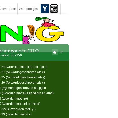
Adverteren
Werkboekjes
ngcategorieën CITO
23
 totaal: 567350
24 (woorden met -lijk(-) of - ig(-))
 27 (/k/ wordt geschreven als c)
 25 (/ie/ wordt geschreven als i)
 26 (/s/ wordt geschreven als c)
1 (/zj/ wordt geschreven als g(e))
28 (woorden met 's)(aan begin en eind)
9 (woorden met -tie)
0 (woorden met -teit of -heid)
e 32/34 (woorden met -y-)
e 33 (woorden met -b-)