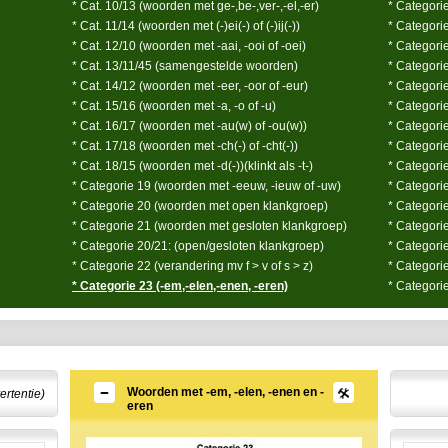
* Cat. 10/13 (woorden met ge-,be-,ver-,-el,-er)
* Categorie
* Cat. 11/14 (woorden met (-)ei(-) of (-)ij(-))
* Categori
* Cat. 12/10 (woorden met -aai, -ooi of -oei)
* Categori
* Cat. 13/11/45 (samengestelde woorden)
* Categorie
* Cat. 14/12 (woorden met -eer, -oor of -eur)
* Categori
* Cat. 15/16 (woorden met -a, -o of -u)
* Categori
* Cat. 16/17 (woorden met -au(w) of -ou(w))
* Categori
* Cat. 17/18 (woorden met -ch(-) of -cht(-))
* Categori
* Cat. 18/15 (woorden met -d(-))(klinkt als -t-)
* Categorie
* Categorie 19 (woorden met -eeuw, -ieuw of -uw)
* Categorie
* Categorie 20 (woorden met open klankgroep)
* Categori
* Categorie 21 (woorden met gesloten klankgroep)
* Categorie
* Categorie 20/21: (open/gesloten klankgroep)
* Categorie
* Categorie 22 (verandering mv f > v of s > z)
* Categori
* Categorie 23 (-em,-elen,-enen, -eren)
* Categori
Woorden met -em, -elen, -enen en -
ertentie)
eren