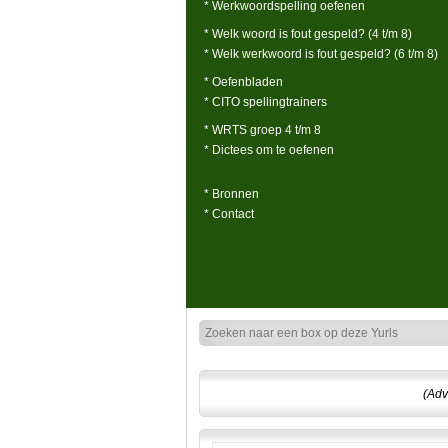
* Werkwoordspelling oefenen
* Welk woord is fout gespeld? (4 t/m 8)
* Welk werkwoord is fout gespeld? (6 t/m 8)
* Oefenbladen
* CITO spellingtrainers
* WRTS groep 4 t/m 8
* Dictees om te oefenen
* Bronnen
* Contact
(Adv