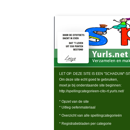
LET OP: DEZE SITE IS EEN "SCHADUW"-SIT
Om deze site echt goed te gebruiken,
moet je bij onderstaande site beginnen:
http://spellingcategorieen-cito-rt.yurls.net/
* Opzet van de site
* Uitleg oefenmateriaal
* Overzicht van alle spellingcategorieën
* Registratiebladen per categorie