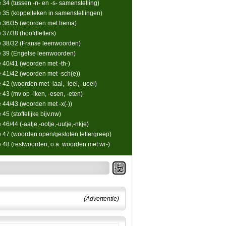
 34 (tussen -n- en -s- samenstelling)
e 35 (koppelteken in samenstellingen)
e 36/35 (woorden met trema)
 37/38 (hoofdletters)
e 38/32 (Franse leenwoorden)
e 39 (Engelse leenwoorden)
e 40/41 (woorden met -th-)
e 41/42 (woorden met -sch(e))
 42 (woorden met -iaal, -ieel, -ueel)
 43 (mv op -iken, -esen, -eten)
e 44/43 (woorden met -x(-))
 45 (stoffelijke bijv.nw)
 46/44 (-aatje,-ootje,-uutje,-nkje)
e 47 (woorden open/gesloten lettergreep)
e 48 (restwoorden, o.a. woorden met wr-)
(Advertentie)