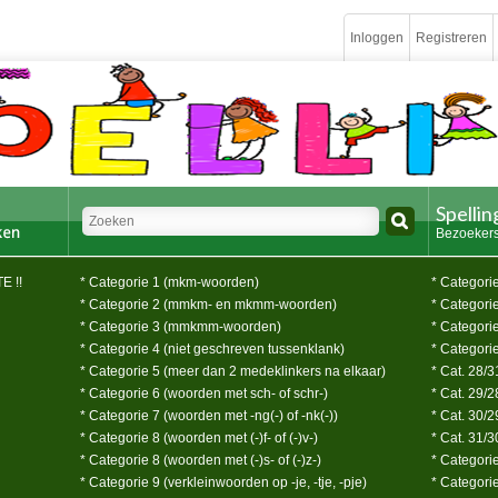
Inloggen
Registreren
Spelli
Bezoekers
E !!
* Categorie 1 (mkm-woorden)
* Categorie 
* Categorie 2 (mmkm- en mkmm-woorden)
* Categorie
* Categorie 3 (mmkmm-woorden)
* Categorie
* Categorie 4 (niet geschreven tussenklank)
* Categorie
* Categorie 5 (meer dan 2 medeklinkers na elkaar)
* Cat. 28/3
* Categorie 6 (woorden met sch- of schr-)
* Cat. 29/
* Categorie 7 (woorden met -ng(-) of -nk(-))
* Cat. 30/2
* Categorie 8 (woorden met (-)f- of (-)v-)
* Cat. 31/3
* Categorie 8 (woorden met (-)s- of (-)z-)
* Categori
* Categorie 9 (verkleinwoorden op -je, -tje, -pje)
* Categori