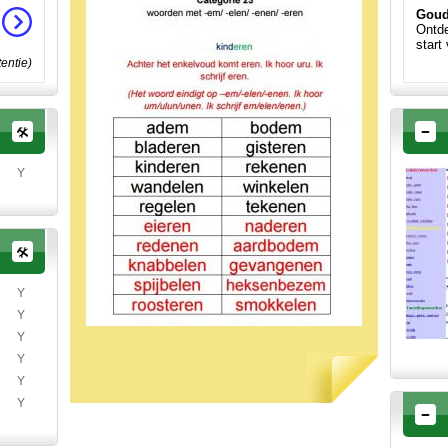
Goud
Ontde
start
tentie)
Y
Y
Y
Y
Y
Y
Y